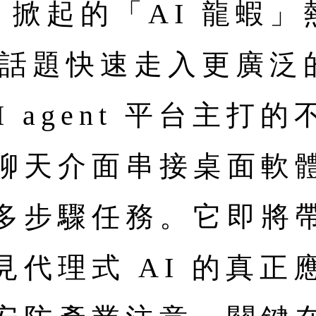
aw 掀起的「AI 龍蝦」
術圈話題快速走入更廣
I agent 平台主打
聊天介面串接桌面軟
多步驟任務。它即將
見代理式 AI 的真正