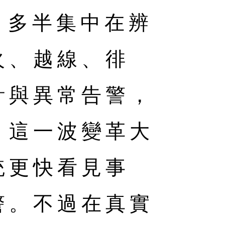
，多半集中在辨
火、越線、徘
計與異常告警，
。這一波變革大
統更快看見事
警。不過在真實