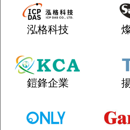
泓格科技
鎧鋒企業