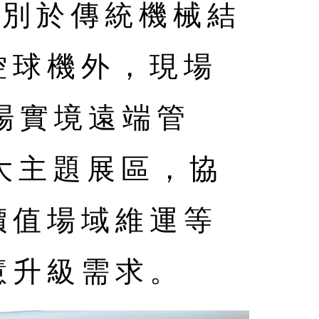
有別於傳統機械結
控球機外，現場
場實境遠端管
三大主題展區，協
價值場域維運等
慧升級需求。