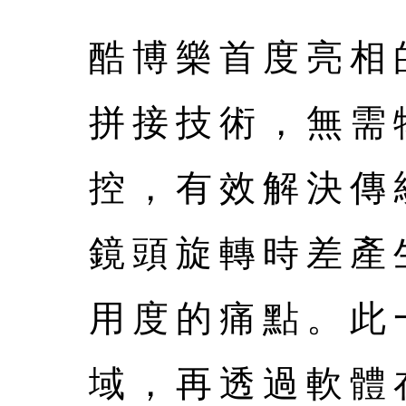
酷博樂首度亮相
拼接技術，無需
控，有效解決傳
鏡頭旋轉時差產
用度的痛點。此
域，再透過軟體