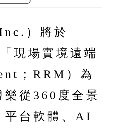
Inc.）將於
展以「現場實境遠端
ement；RRM）為
樂從360度全景
平台軟體、AI