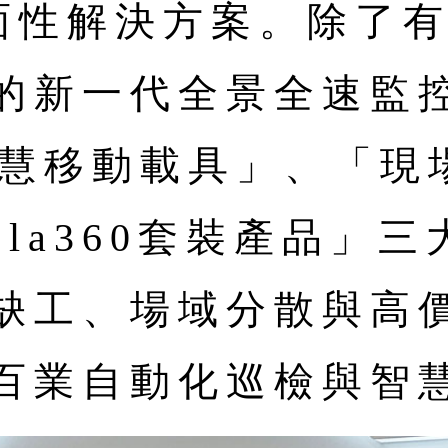
全面性解決方案。除了
的新一代全景全速監
智慧移動載具」、「現
ola360套裝產品」
缺工、場域分散與高
百業自動化巡檢與智