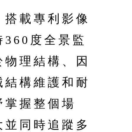
，搭載專利影像
360度全景監
於物理結構、因
械結構維護和耐
野掌握整個場
大並同時追蹤多