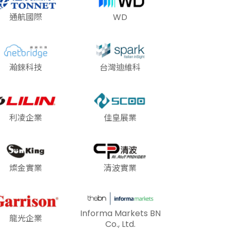
通航國際
WD
瀚錸科技
台灣迪維科
利凌企業
佳皇展業
燦金實業
清波實業
Informa Markets BN
龍光企業
Co., Ltd.