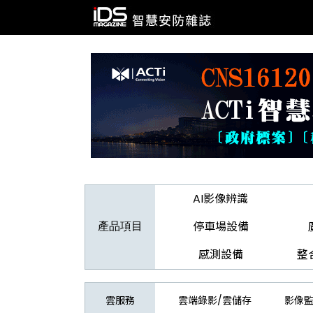
AI影像辨識
停車場設備
產品項目
感測設備
整
雲服務
雲端錄影/雲儲存
影像