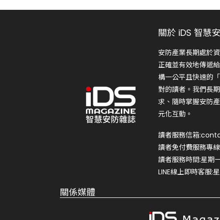
關於 iDS 智慧
安防產業長期處於資
正確並有效地傳遞給
構一公平且快速的「
對的讀者。我們長期
求、隨時掌握安防產
元化互動。
讀者服務信箱:conta
讀者免付費服務專線:0
讀者服務時間:星期一~星
LINE線上即時客服:星期
關係媒體