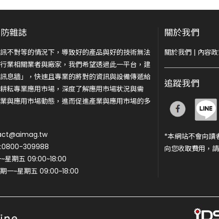
安防雜誌
關於我們
訊不對等的情況下，導致好的產品與好的技術無法
關於我們
|
內容政
行業相關業者與廠家，我們希望透過此一平台，建
訊息牆」，快速且專業的將對的資訊與設備傳遞給
追蹤我們
耕耘專業應用市場，深度了解應用市場狀況與需
業與應用市場動態，進而促進產業與應用市場的多
ct@aimag.tw
*本網站不會向讀
800-309988
向您收取費用，請
期五 09:00~18:00
一~星期五 09:00~18:00