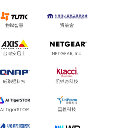
物聯智慧
資策會
台灣安迅士
NETGEAR, Inc.
威聯通科技
凱樂奇科技
AI TigerSTOR
雲義科技