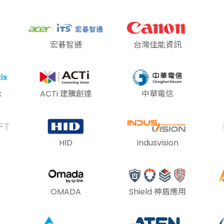
宏碁智通
台灣佳能資訊
x
ACTi 建騰創達
中華電信
HID
Indusvision
OMADA
Shield 神盾應用