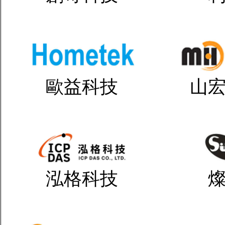
歐益科技
山
泓格科技