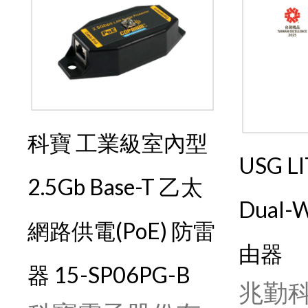
科寶 工業級室內型
USG L
2.5Gb Base-T 乙太
Dual
網路供電(PoE) 防雷
由器
器 15-SP06PG-B
兆勤