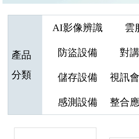
AI影像辨識
雲
防盜設備
對
產品
分類
儲存設備
視訊
感測設備
整合