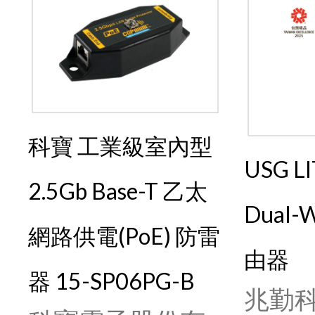
科寶 工業級室內型
USG L
2.5Gb Base-T 乙太
Dual
網路供電(PoE) 防雷
由器
器 15-SP06PG-B
兆勤