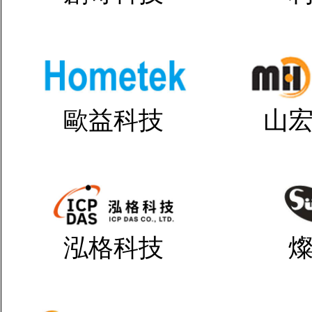
歐益科技
山
泓格科技