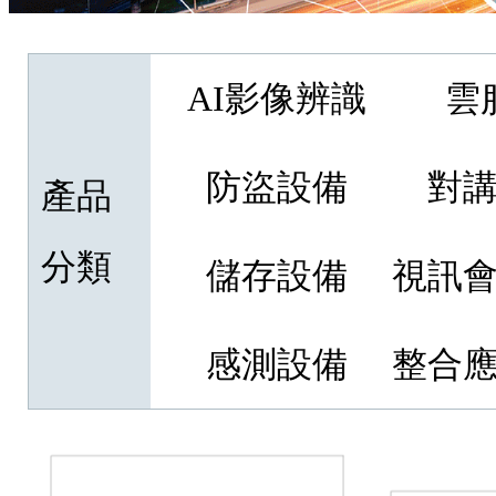
AI影像辨識
雲
防盜設備
對
產品
分類
儲存設備
視訊
感測設備
整合