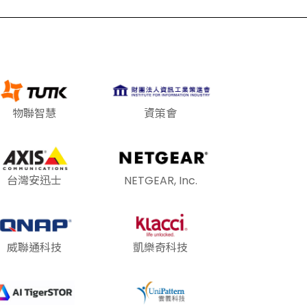
物聯智慧
資策會
台灣安迅士
NETGEAR, Inc.
威聯通科技
凱樂奇科技