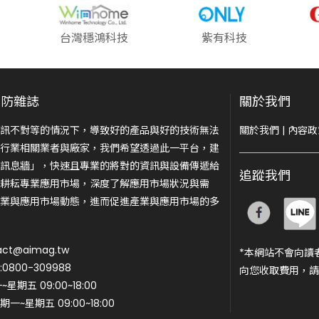
台灣穩鴻科技
紫有科技
安防雜誌
關於我們
訊不對等的情況下，導致好的產品與好的技術無法
關於我們
|
內容政
行業相關業者與廠家，我們希望透過此一平台，建
訊息牆」，快速且專業的將對的資訊與設備傳遞給
追蹤我們
耕耘專業應用市場，深度了解應用市場狀況與需
業與應用市場動態，進而促進產業與應用市場的多
ct@aimag.tw
*本網站不會向讀
800-309988
向您收取費用，請
期五 09:00~18:00
一~星期五 09:00~18:00