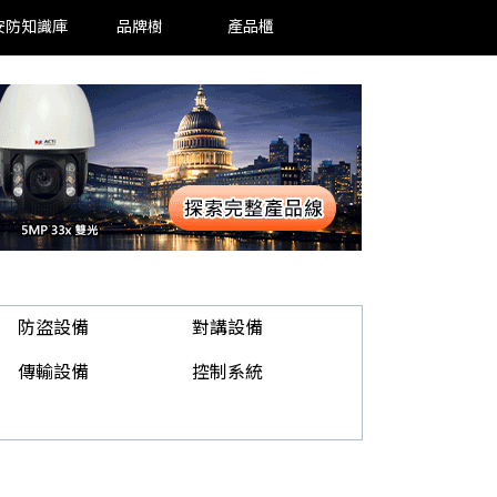
安防知識庫
品牌樹
產品櫃
防盜設備
對講設備
傳輸設備
控制系統