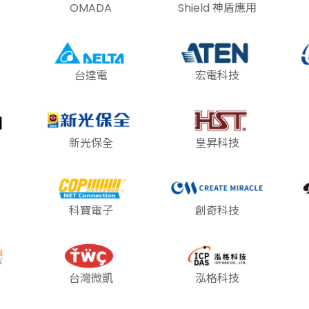
OMADA
Shield 神盾應用
台達電
宏電科技
新光保全
皇昇科技
科寶電子
創奇科技
台灣微凱
泓格科技