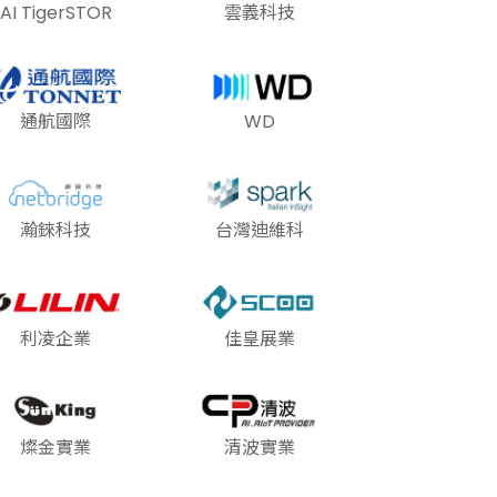
AI TigerSTOR
雲義科技
通航國際
WD
瀚錸科技
台灣迪維科
利凌企業
佳皇展業
燦金實業
清波實業