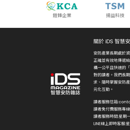
鎧鋒企業
揚益科技
關於 iDS 智慧
安防產業長期處於資
正確並有效地傳遞給
構一公平且快速的「
對的讀者。我們長期
求、隨時掌握安防產
元化互動。
讀者服務信箱:conta
讀者免付費服務專線:0
讀者服務時間:星期一~星
LINE線上即時客服:星期