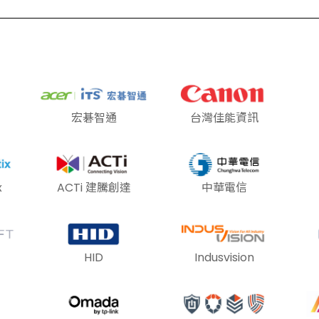
宏碁智通
台灣佳能資訊
x
ACTi 建騰創達
中華電信
HID
Indusvision