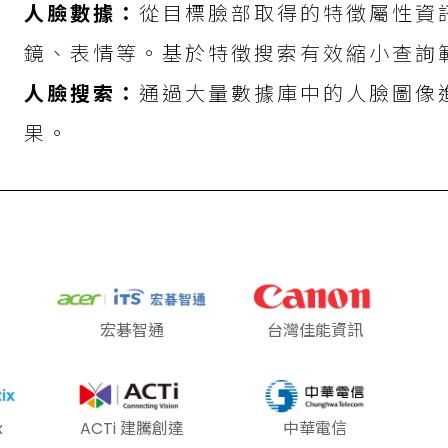
人臉數據：
從目標臉部取得的特徵屬性資
鏡、表情等。基於特徵搜索有效縮小查詢
人臉搜索：
通過大量數據庫中的人臉圖像
果。
宏碁智通
台灣佳能資訊
x
ACTi 建騰創達
中華電信