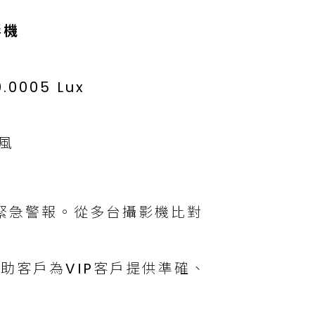
影機
0005 Lux
風
緊急警報。從多台攝影機比對
助客戶為VIP客戶提供準確、