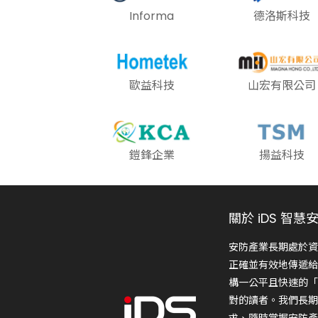
Informa
德洛斯科技
歐益科技
山宏有限公司
鎧鋒企業
揚益科技
關於 iDS 智慧
安防產業長期處於資
正確並有效地傳遞給
構一公平且快速的「
對的讀者。我們長期