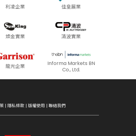
利凌企業
佳皇展業
燦金實業
清波實業
Informa Markets BN
龍光企業
Co., Ltd.
策
|
隱私條款
|
版權使用
|
聯絡我們