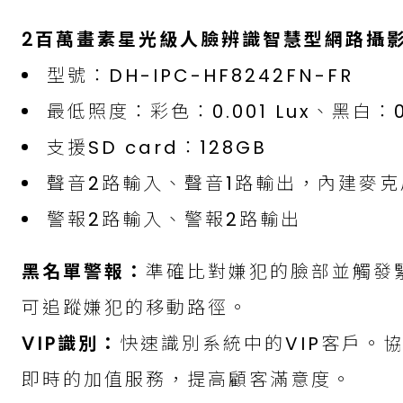
2百萬畫素星光級人臉辨識智慧型網路攝
型號：DH-IPC-HF8242FN-FR
最低照度：彩色：0.001 Lux、黑白：0.
支援SD card：128GB
聲音2路輸入、聲音1路輸出，內建麥克
警報2路輸入、警報2路輸出
黑名單警報：
準確比對嫌犯的臉部並觸發
可追蹤嫌犯的移動路徑。
VIP識別：
快速識別系統中的VIP客戶。協
即時的加值服務，提高顧客滿意度。