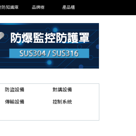
安防知識庫
品牌樹
產品櫃
防盜設備
對講設備
傳輸設備
控制系統