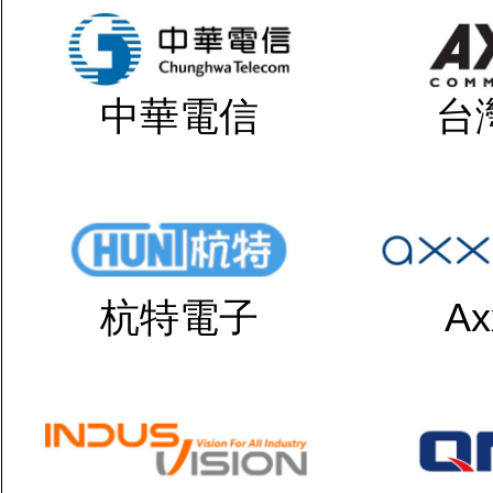
中華電信
台
杭特電子
Ax