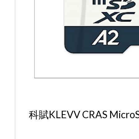
科賦KLEVV CRAS Mic