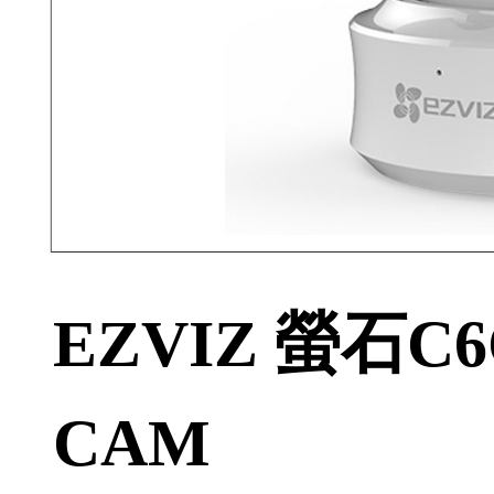
EZVIZ 螢石C6
CAM