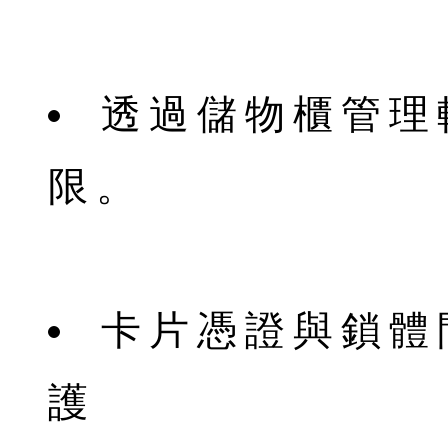
透過儲物櫃管理
限。
卡片憑證與鎖體
護