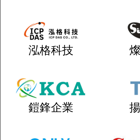
泓格科技
鎧鋒企業