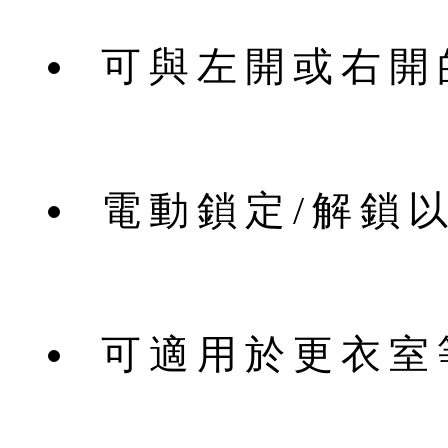
可與左開或右開
電動鎖定/解鎖
可適用於更衣室