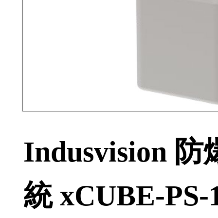
Indusvisi
統 xCUBE-PS-