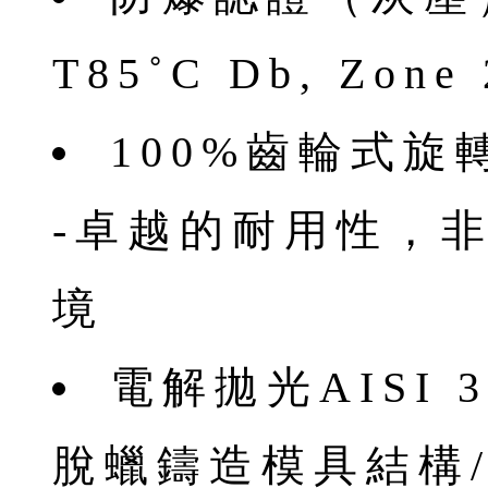
T85˚C Db, Zone 
100%齒輪式旋
-卓越的耐用性，
境
電解拋光AISI 
脫蠟鑄造模具結構/