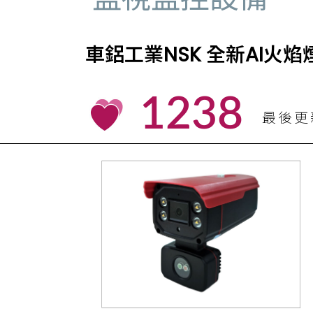
車鋁工業NSK 全新AI火焰煙霧
1238
最後更新