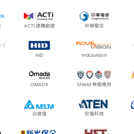
x
ACTi 建騰創達
中華電信
HID
Indusvision
OMADA
Shield 神盾應用
台達電
宏電科技