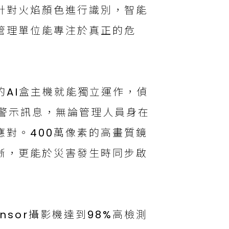
針對火焰顏色進行識別，智能
管理單位能專注於真正的危
AI盒主機就能獨立運作，偵
播警示訊息，無論管理人員身在
對。400萬像素的高畫質鏡
晰，更能於災害發生時同步啟
nsor攝影機達到98%高檢測