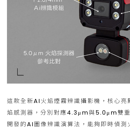
這款全新AI火焰煙霧辨識攝影機，核心亮
焰感測器，分別對應4.3μm與5.0μm
開發的AI圖像辨識演算法，能夠即時偵測