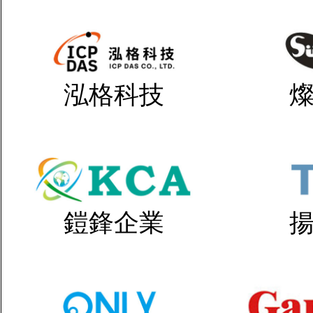
泓格科技
鎧鋒企業