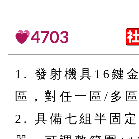
4703
1. 發射機具16鍵
區，對任一區/多區
2. 具備七組半固