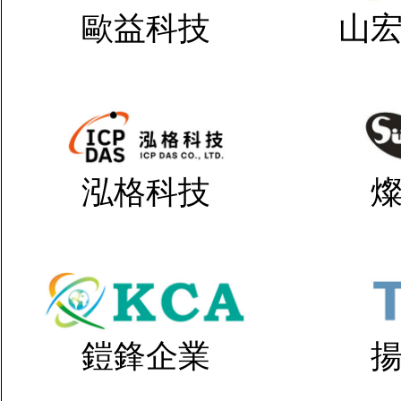
歐益科技
山
泓格科技
鎧鋒企業