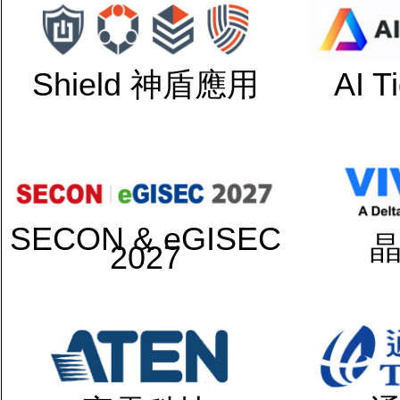
Shield 神盾應用
AI 
SECON & eGISEC
2027