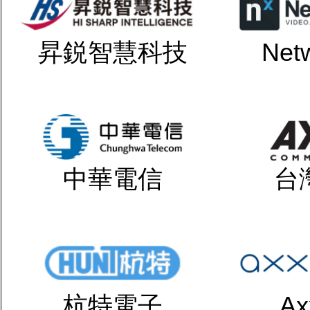
昇鋭智慧科技
Net
中華電信
台
杭特電子
Ax