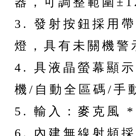
器，可調整範圍±1
3. 發射按鈕採用
燈，具有未關機警
4. 具液晶螢幕顯
機/自動全區碼/
5. 輸入：麥克風 *
6. 內建無線射頻