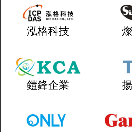
泓格科技
鎧鋒企業