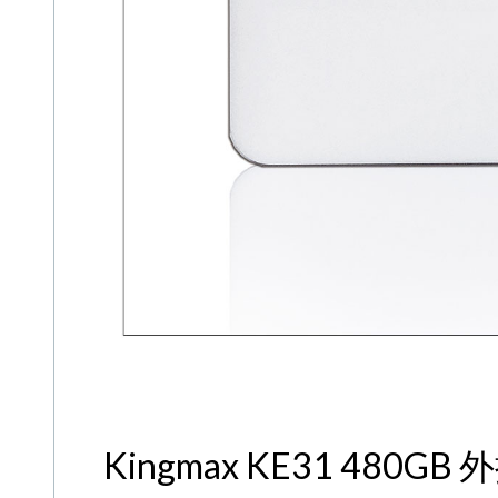
Kingmax KE31 480