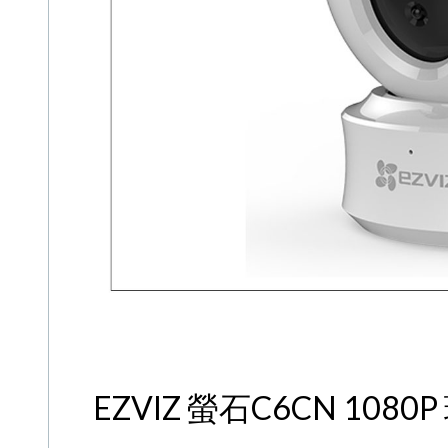
EZVIZ 螢石C6CN 1080P