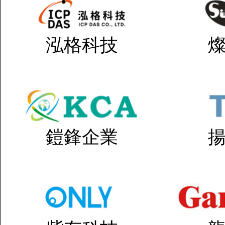
泓格科技
鎧鋒企業