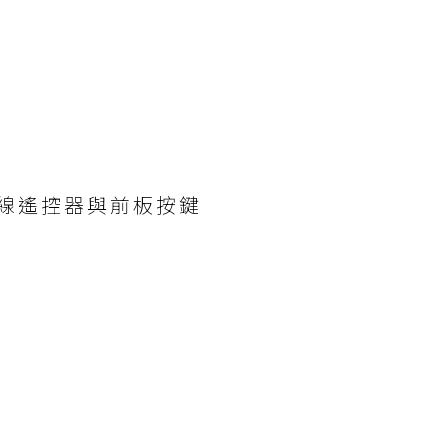
線遙控器與前板按鍵