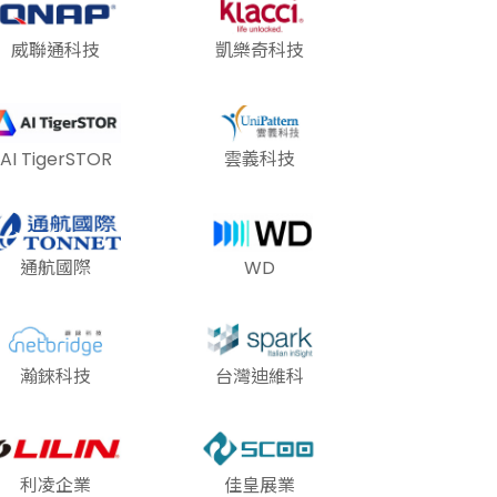
威聯通科技
凱樂奇科技
AI TigerSTOR
雲義科技
通航國際
WD
瀚錸科技
台灣迪維科
利凌企業
佳皇展業