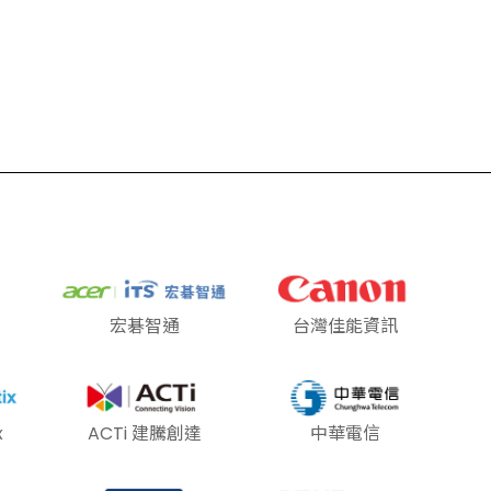
宏碁智通
台灣佳能資訊
x
ACTi 建騰創達
中華電信