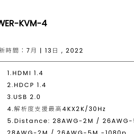
WER-KVM-4
時間：7月 | 13日 , 2022
1.HDMI 1.4
2.HDCP 1.4
3.USB 2.0
4.解析度支援最高4KX2K/30Hz
5.Distance: 28AWG-2M / 26AWG-
28AWG-2M / 26AWG-5M -1080p