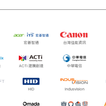
宏碁智通
台灣佳能資訊
x
ACTi 建騰創達
中華電信
HID
Indusvision