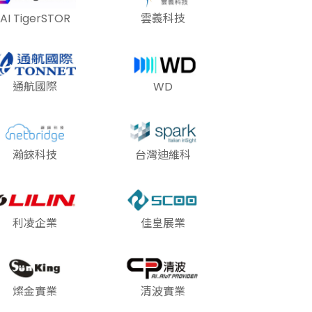
AI TigerSTOR
雲義科技
通航國際
WD
瀚錸科技
台灣迪維科
利凌企業
佳皇展業
燦金實業
清波實業