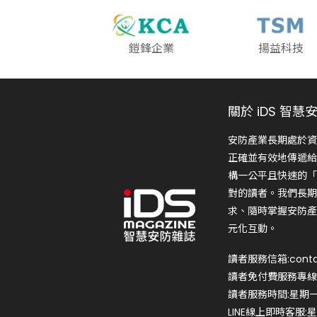
鎧鋒企業
揚益科技
關於 iDS 智慧
安防產業長期處於資
正確並有效地傳遞給
構一公平且快速的「
對的讀者。我們長期
求、隨時掌握安防產
元化互動。
讀者服務信箱:conta
讀者免付費服務專線:0
讀者服務時間:星期一~星
LINE線上即時客服:星期