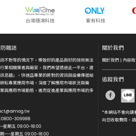
台灣穩鴻科技
紫有科技
安防雜誌
關於我們
訊不對等的情況下，導致好的產品與好的技術無法
關於我們
|
內容政
行業相關業者與廠家，我們希望透過此一平台，建
訊息牆」，快速且專業的將對的資訊與設備傳遞給
追蹤我們
耕耘專業應用市場，深度了解應用市場狀況與需
業與應用市場動態，進而促進產業與應用市場的多
ct@aimag.tw
*本網站不會向讀
800-309988
向您收取費用，請
期五 09:00~18:00
一~星期五 09:00~18:00