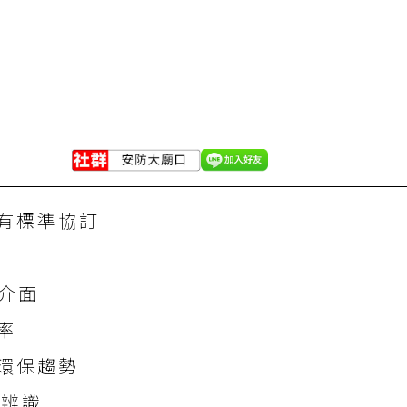
)所有標準協訂
出介面
率
環保趨勢
動辨識