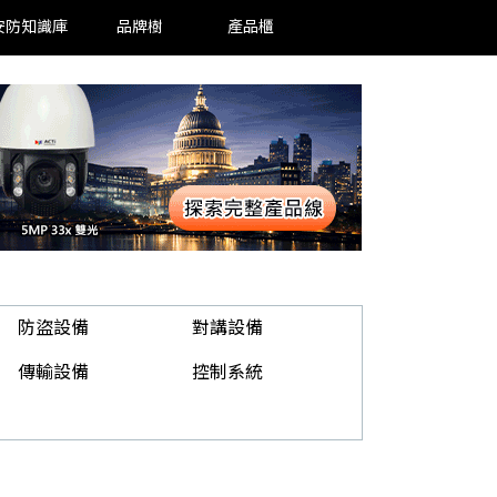
安防知識庫
品牌樹
產品櫃
防盜設備
對講設備
傳輸設備
控制系統