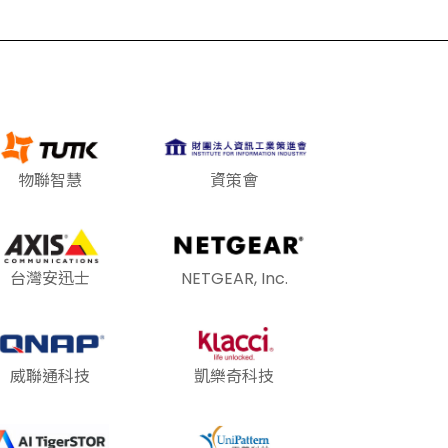
物聯智慧
資策會
台灣安迅士
NETGEAR, Inc.
威聯通科技
凱樂奇科技