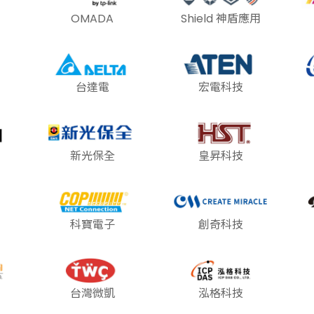
OMADA
Shield 神盾應用
台達電
宏電科技
新光保全
皇昇科技
科寶電子
創奇科技
台灣微凱
泓格科技