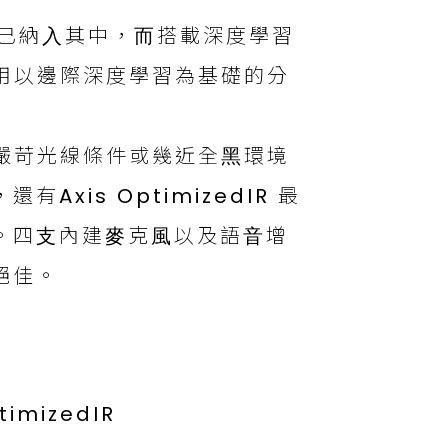
分析技術已納⼊其中，⽽搭載深度學習
運⽤以邊際深度學習為基礎的分
即使在嚴苛光線條件或幾近全⿊環境
xis OptimizedIR 最
。四⽀內建⿆克⾵以及語⾳增
絕佳。
timizedIR