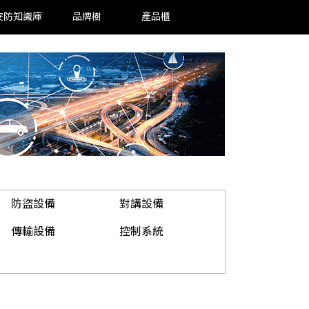
安防知識庫
品牌樹
產品櫃
防盜設備
對講設備
傳輸設備
控制系統