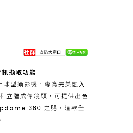
⾳訊擷取功能
迷你半球型攝影機，專為完美融⼊
器和⽴體成像鏡頭，可提供出⾊
pdome 360 之賜，這款全
。