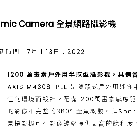
oramic Camera 全景網路攝影機
時間：7月 | 13日 , 2022
1200 萬畫素⼾外⽤半球型攝影機，具備
AXIS M4308-PLE 是隱蔽式⼾外⽤
任何環境⽽設計。配備1200萬畫素感應
的影像和完整的360° 全景概觀。拜Shar
景攝影機可在影像邊緣提供更⾼的銳利度