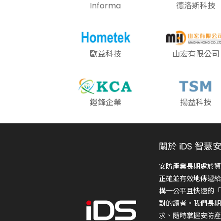
Informa
德洛斯科技
歐益科技
山宏有限公司
鎧鋒企業
揚益科技
關於 iDS 智慧
安防產業長期處於資
正確並有效地傳遞給
構一公平且快速的「
對的讀者。我們長期
求、隨時掌握安防產