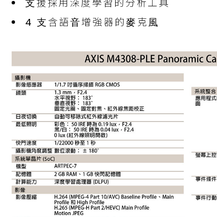
⽀援採⽤深度學習的分析⼯具
4 ⽀含語⾳增強器的⿆克⾵