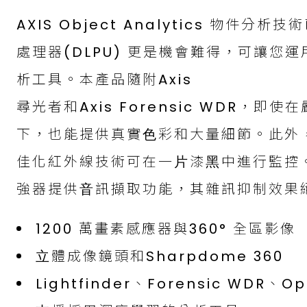
AXIS Object Analytics 物件
處理器(DLPU) 更是機會難得，可讓您
析⼯具。本產品隨附Axis
尋光者和Axis Forensic WDR，
下，也能提供真實⾊彩和⼤量細節。此外，還有A
佳化紅外線技術可在⼀⽚漆⿊中進⾏監控
強器提供⾳訊擷取功能，其雜訊抑制效果
1200 萬畫素感應器與360° 全區影像
⽴體成像鏡頭和Sharpdome 360
Lightfinder、Forensic WDR、Op