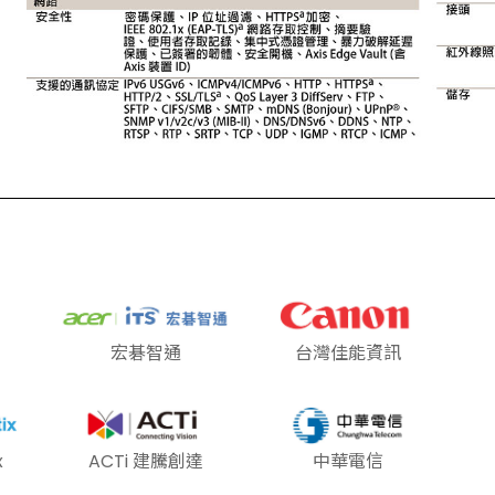
宏碁智通
台灣佳能資訊
x
ACTi 建騰創達
中華電信