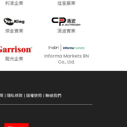
利凌企業
佳皇展業
燦金實業
清波實業
Informa Markets BN
龍光企業
Co., Ltd.
策
|
隱私條款
|
版權使用
|
聯絡我們