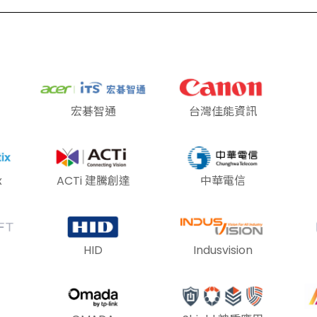
宏碁智通
台灣佳能資訊
x
ACTi 建騰創達
中華電信
HID
Indusvision