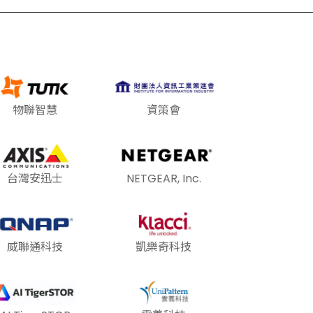
物聯智慧
資策會
台灣安迅士
NETGEAR, Inc.
威聯通科技
凱樂奇科技