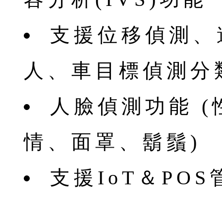
⽀援位移偵測、
⼈、⾞⽬標偵測分
⼈臉偵測功能 
情、⾯罩、鬍鬚)
⽀援IoT＆POS