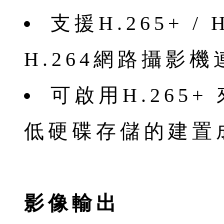
⽀援H.265+ / H
H.264網路攝影機
可啟⽤H.265
低硬碟存儲的建置
影像輸出