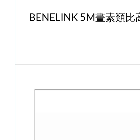
BENELINK 5M畫素