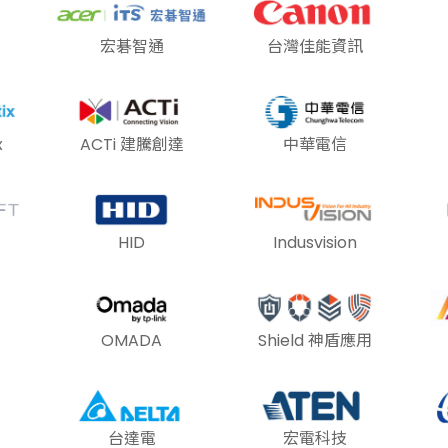
宏碁智通
台灣佳能資訊
x
ACTi 建騰創達
中華電信
HID
Indusvision
OMADA
Shield 神盾應用
台達電
宏電科技