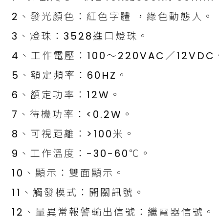
2、發光顏色：紅色字體 ，綠色動態人。
3、燈珠：3528進口燈珠。
4、工作電壓：100～220VAC／12VDC
5、額定頻率：60HZ。
6、額定功率：12W。
7、待機功率：<0.2W。
8、可視距離：>100米。
9、工作溫度：-30-60℃。
10、顯示：雙面顯示。
11、觸發模式：開關訊號。
12、量異常報警輸出信號：繼電器信號。