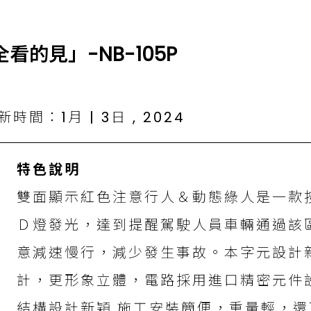
看的見」-NB-105P
時間：1月 | 3日 , 2024
特色說明
雙面顯示紅色注意行人＆動態綠人是一款
Ｄ燈發光，達到提醒駕駛人員車輛通過該
意減速慢行，減少發生事故。本字元設計
計，更形象立體，電路採用進口精密元件
結構設計新穎,施工安裝簡便，重量輕，