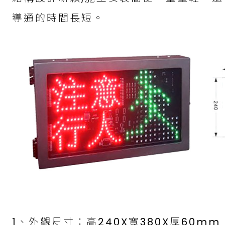
導通的時間長短。
1、外觀尺寸：高240X寬380X厚60mm