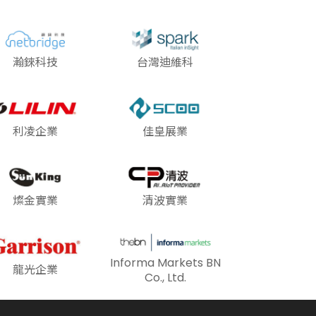
瀚錸科技
台灣迪維科
利凌企業
佳皇展業
燦金實業
清波實業
Informa Markets BN
龍光企業
Co., Ltd.