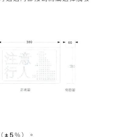
（±5％）。