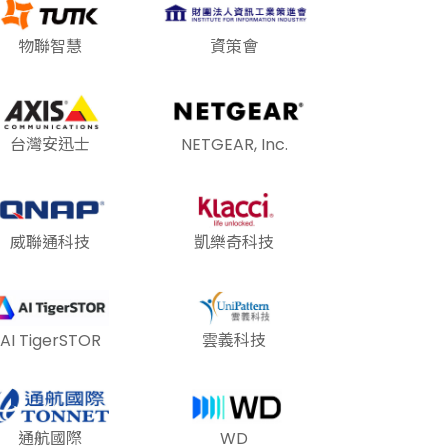
物聯智慧
資策會
台灣安迅士
NETGEAR, Inc.
威聯通科技
凱樂奇科技
AI TigerSTOR
雲義科技
通航國際
WD