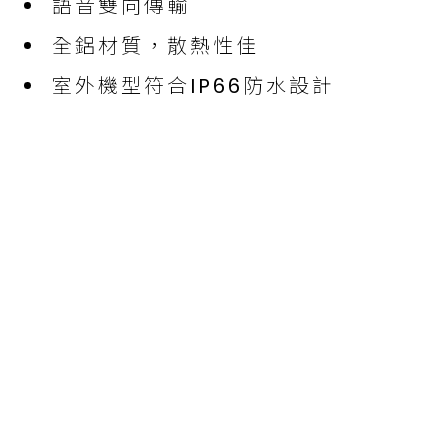
語音雙向傳輸
全鋁材質，散熱性佳
室外機型符合IP66防水設計