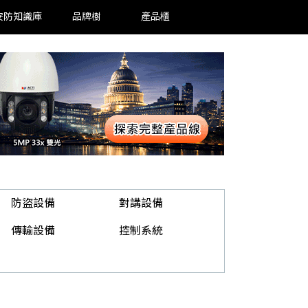
安防知識庫
品牌樹
產品櫃
防盜設備
對講設備
傳輸設備
控制系統