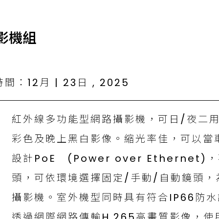
影機組
：12月 | 23日 , 2025
紅外線多功能型網路攝影機，可日/夜二用，
彩色及晚上黑白影像。縮光率佳，可以當
設計PoE (Power over Ethern
頭，可依環境選擇固定/手動/自動鏡頭，為一款
攝影機。室外機型同時具有符合IP66防
透過網際網路傳輸H.265高畫質影像，