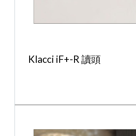
Klacci iF+-R 讀頭