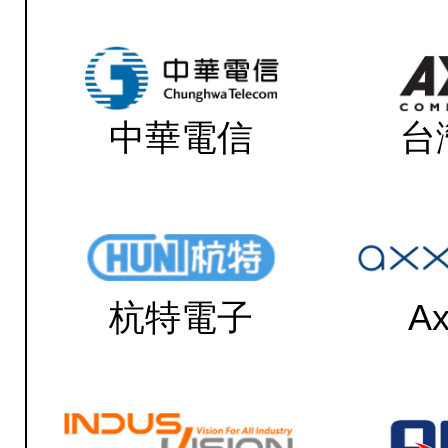
中華電信
台
杭特電子
Ax