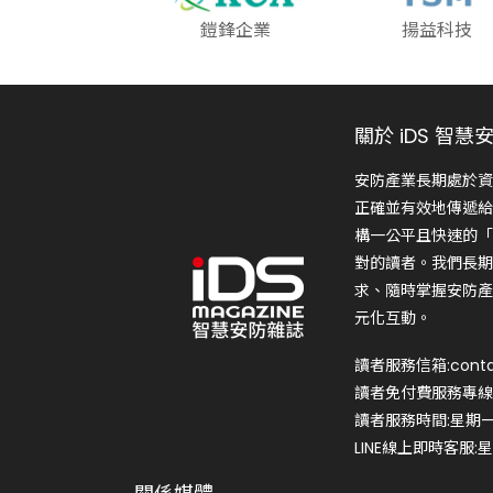
鎧鋒企業
揚益科技
關於 iDS 智慧
安防產業長期處於資
正確並有效地傳遞給
構一公平且快速的「
對的讀者。我們長期
求、隨時掌握安防產
元化互動。
讀者服務信箱:conta
讀者免付費服務專線:0
讀者服務時間:星期一~星
LINE線上即時客服:星期