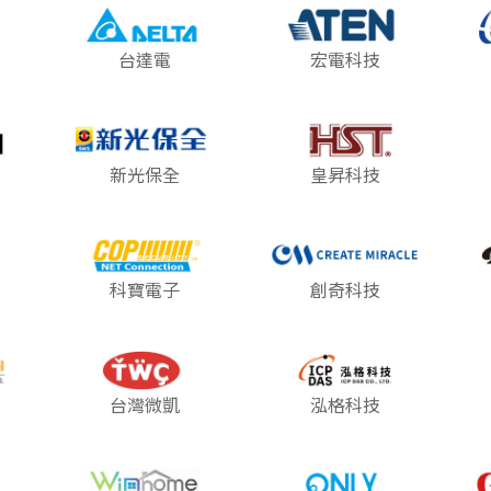
台達電
宏電科技
新光保全
皇昇科技
科寶電子
創奇科技
台灣微凱
泓格科技