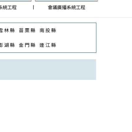
|
系統工程
會議廣播系統工程
雲 林 縣
苗 栗 縣
南 投 縣
澎 湖 縣
金 門 縣
連 江 縣