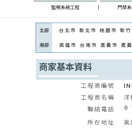
|
監視系統工程
門禁系
北部
台 北 市
新 北 市
桃 園 市
新 竹
南部
高 雄 市
台 南 市
嘉 義 市
嘉 義
商家基本資料
工程商編號
IN
工程商名稱
洋
聯絡電話
所在地址
高