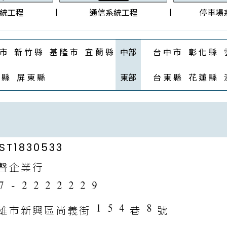
|
|
統工程
通信系統工程
停車場
 市
新 竹 縣
基 隆 市
宜 蘭 縣
中部
台 中 市
彰 化 縣
 縣
屏 東 縣
東部
台 東 縣
花 蓮 縣
ST1830533
聲企業行
雄市新興區尚義街
巷
號