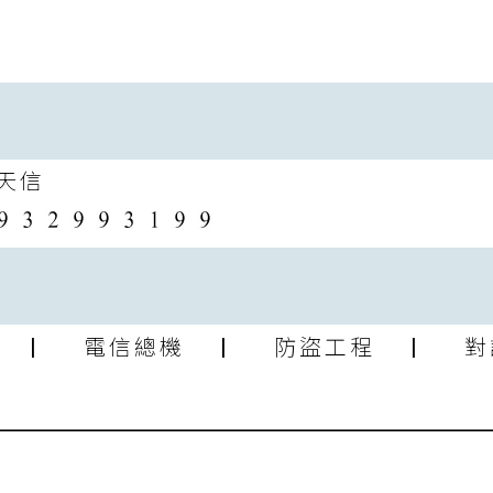
天信
| 電信總機 | 防盜工程 | 對