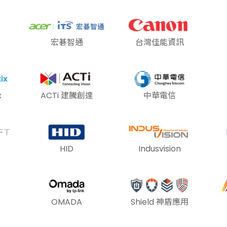
宏碁智通
台灣佳能資訊
x
ACTi 建騰創達
中華電信
HID
Indusvision
OMADA
Shield 神盾應用