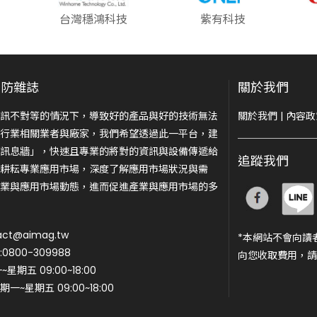
台灣穩鴻科技
紫有科技
安防雜誌
關於我們
訊不對等的情況下，導致好的產品與好的技術無法
關於我們
|
內容政
行業相關業者與廠家，我們希望透過此一平台，建
訊息牆」，快速且專業的將對的資訊與設備傳遞給
追蹤我們
耕耘專業應用市場，深度了解應用市場狀況與需
業與應用市場動態，進而促進產業與應用市場的多
ct@aimag.tw
*本網站不會向讀
800-309988
向您收取費用，請
期五 09:00~18:00
一~星期五 09:00~18:00