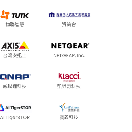
物聯智慧
資策會
台灣安迅士
NETGEAR, Inc.
威聯通科技
凱樂奇科技
AI TigerSTOR
雲義科技