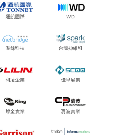
通航國際
WD
瀚錸科技
台灣迪維科
利凌企業
佳皇展業
燦金實業
清波實業