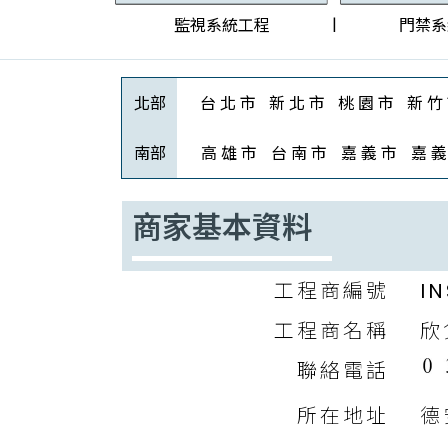
|
監視系統工程
門禁系
北部
台 北 市
新 北 市
桃 園 市
新 竹
南部
高 雄 市
台 南 市
嘉 義 市
嘉 義
商家基本資料
工程商編號
IN
工程商名稱
欣
聯絡電話
所在地址
德