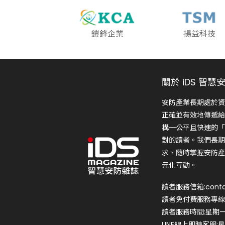
鎧鋒企業
揚益科技
關於 iDS 智慧
安防產業長期處於資
正確並有效地傳遞給
構一公平且快速的「
對的讀者。我們長期
求、隨時掌握安防產
元化互動。
讀者服務信箱:conta
讀者免付費服務專線:0
讀者服務時間:星期一~星
LINE線上即時客服:星期