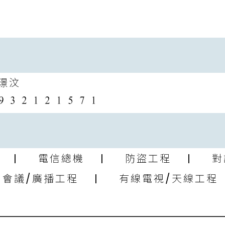
璟汶
| 電信總機 | 防盜工程 | 對
議/廣播工程 | 有線電視/天線工程