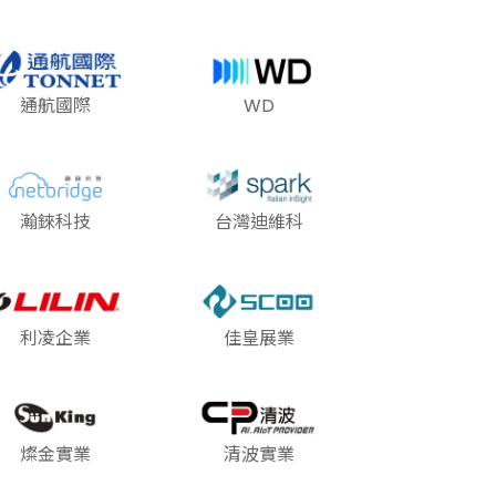
通航國際
WD
瀚錸科技
台灣迪維科
利凌企業
佳皇展業
燦金實業
清波實業