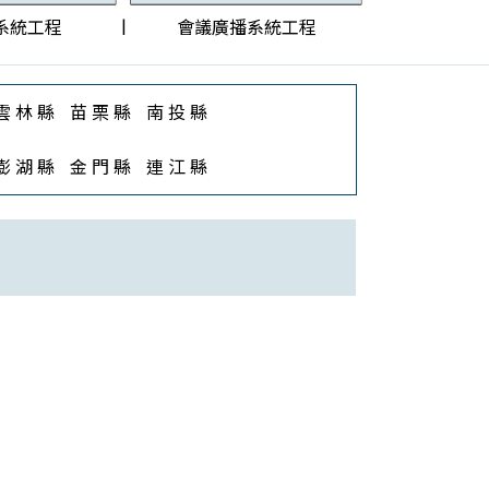
|
系統工程
會議廣播系統工程
雲 林 縣
苗 栗 縣
南 投 縣
澎 湖 縣
金 門 縣
連 江 縣