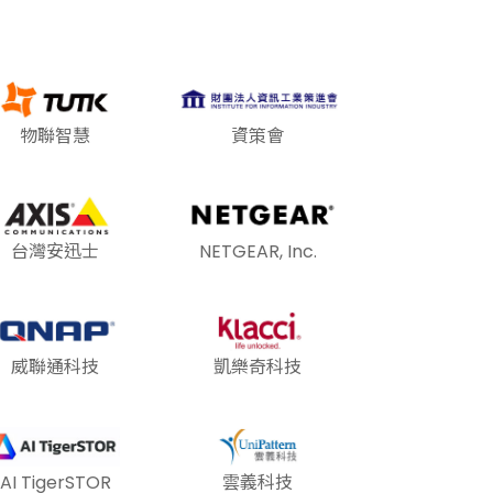
物聯智慧
資策會
台灣安迅士
NETGEAR, Inc.
威聯通科技
凱樂奇科技
AI TigerSTOR
雲義科技