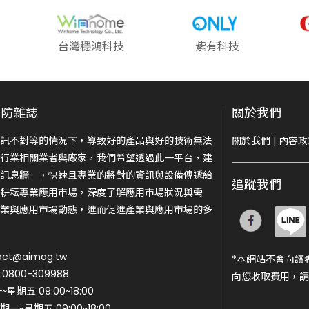
台灣穩鴻科技
紫有科技
安防雜誌
關於我們
訊不對等的情況下，導致好的產品與好的技術無法
關於我們
|
內容政
行業相關業者與廠家，我們希望透過此一平台，建
訊息牆」，快速且專業的將對的資訊與設備傳遞給
追蹤我們
耕耘專業應用市場，深度了解應用市場狀況與需
業與應用市場動態，進而促進產業與應用市場的多
ct@aimag.tw
*本網站不會向讀
800-309988
向您收取費用，請
期五 09:00~18:00
一~星期五 09:00~18:00