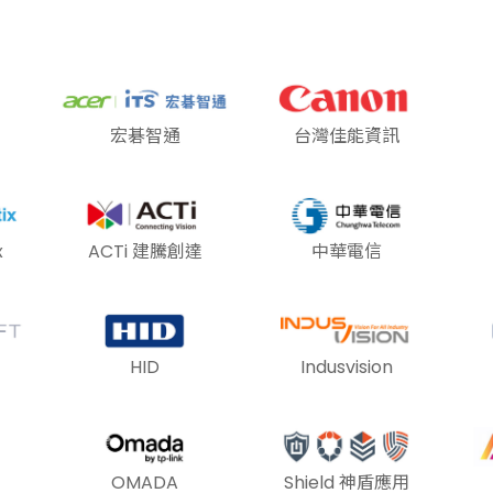
宏碁智通
台灣佳能資訊
x
ACTi 建騰創達
中華電信
HID
Indusvision
OMADA
Shield 神盾應用