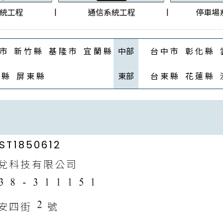
|
|
統工程
通信系統工程
停車場
 市
新 竹 縣
基 隆 市
宜 蘭 縣
中部
台 中 市
彰 化 縣
 縣
屏 東 縣
東部
台 東 縣
花 蓮 縣
ST1850612
兌科技有限公司
安四街
號