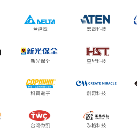
台達電
宏電科技
新光保全
皇昇科技
科寶電子
創奇科技
台灣微凱
泓格科技