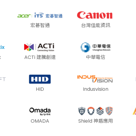
宏碁智通
台灣佳能資訊
x
ACTi 建騰創達
中華電信
HID
Indusvision
OMADA
Shield 神盾應用