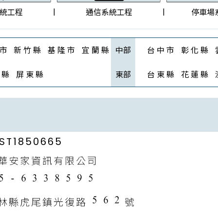
|
|
統工程
通信系統工程
停車場
 市
新 竹 縣
基 隆 市
宜 蘭 縣
中部
台 中 市
彰 化 縣
 縣
屏 東 縣
東部
台 東 縣
花 蓮 縣
NST1850665
華安家資訊有限公司
林縣虎尾鎮光復路
號