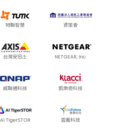
物聯智慧
資策會
台灣安迅士
NETGEAR, Inc.
威聯通科技
凱樂奇科技
AI TigerSTOR
雲義科技