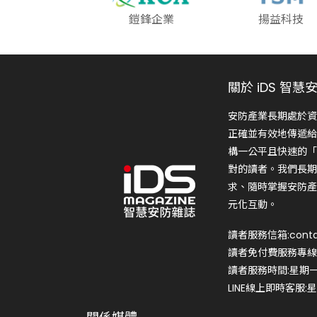
鎧鋒企業
揚益科技
關於 iDS 智慧
安防產業長期處於資
正確並有效地傳遞給
構一公平且快速的「
對的讀者。我們長期
求、隨時掌握安防產
元化互動。
讀者服務信箱:conta
讀者免付費服務專線:0
讀者服務時間:星期一~星
LINE線上即時客服:星期