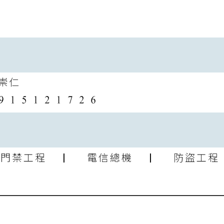
崇仁
禁工程 | 電信總機 | 防盜工程