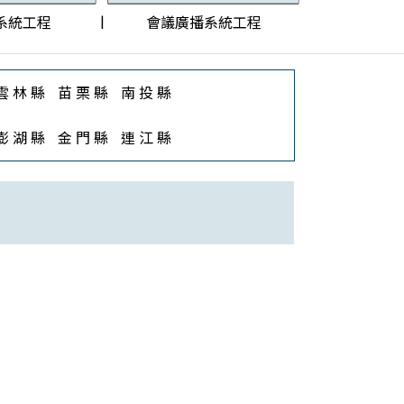
|
系統工程
會議廣播系統工程
雲 林 縣
苗 栗 縣
南 投 縣
澎 湖 縣
金 門 縣
連 江 縣