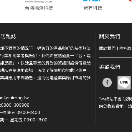
台灣穩鴻科技
紫有科技
安防雜誌
關於我們
訊不對等的情況下，導致好的產品與好的技術無法
關於我們
|
內容政
行業相關業者與廠家，我們希望透過此一平台，建
訊息牆」，快速且專業的將對的資訊與設備傳遞給
追蹤我們
耕耘專業應用市場，深度了解應用市場狀況與需
業與應用市場動態，進而促進產業與應用市場的多
ct@aimag.tw
*本網站不會向讀
800-309988
向您收取費用，請
期五 09:00~18:00
一~星期五 09:00~18:00