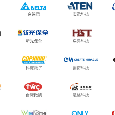
台達電
宏電科技
新光保全
皇昇科技
科寶電子
創奇科技
台灣微凱
泓格科技