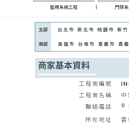
|
監視系統工程
門禁系
北部
台 北 市
新 北 市
桃 園 市
新 竹
南部
高 雄 市
台 南 市
嘉 義 市
嘉 義
商家基本資料
工程商編號
I
工程商名稱
中
聯絡電話
所在地址
雲