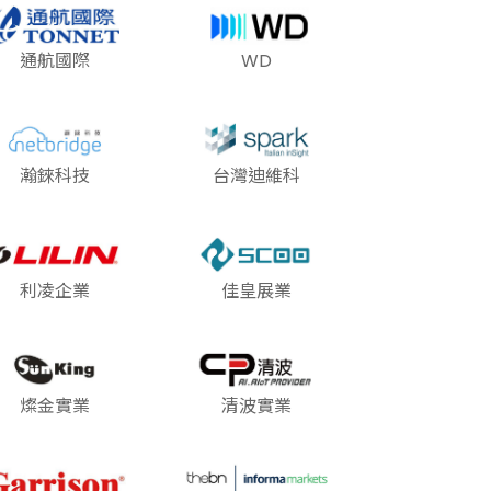
通航國際
WD
瀚錸科技
台灣迪維科
利凌企業
佳皇展業
燦金實業
清波實業