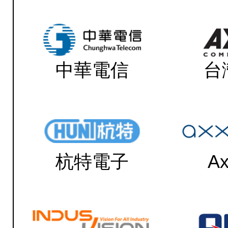
中華電信
台
杭特電子
Ax