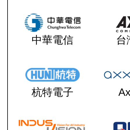
中華電信
台
杭特電子
Ax