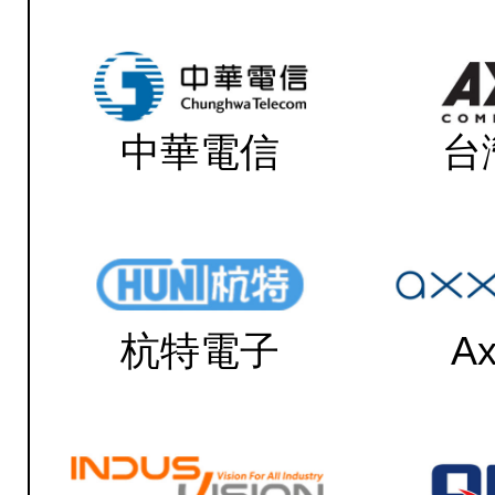
中華電信
台
杭特電子
Ax