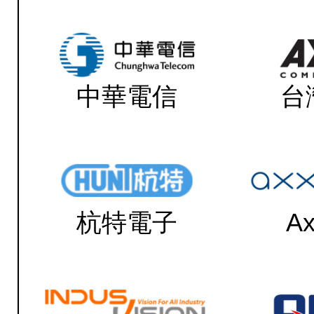
中華電信
台
杭特電子
Ax