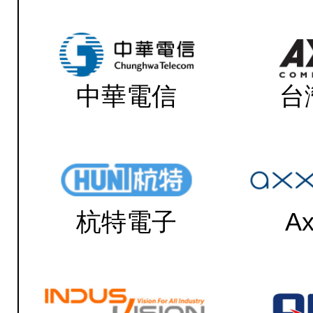
中華電信
台
杭特電子
Ax