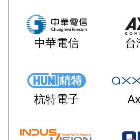
中華電信
台
杭特電子
Ax