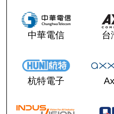
中華電信
台
杭特電子
Ax