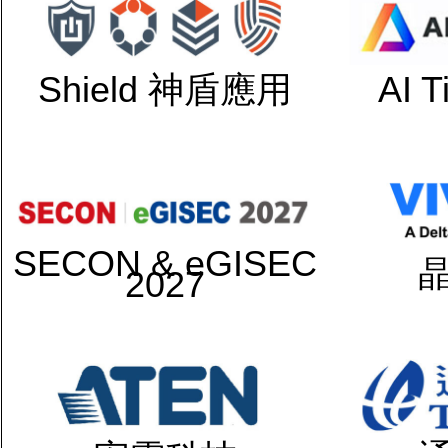
Shield 神盾應用
AI 
SECON & eGISEC
2027