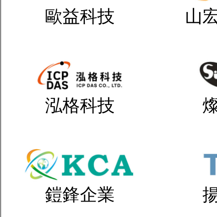
歐益科技
山
泓格科技
鎧鋒企業