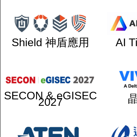
Shield 神盾應用
AI 
SECON & eGISEC
2027