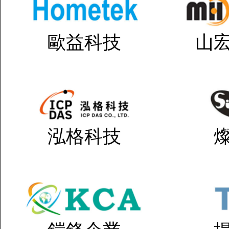
歐益科技
山
泓格科技