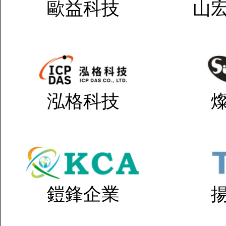
歐益科技
山
泓格科技
鎧鋒企業