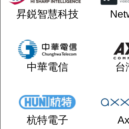
昇鋭智慧科技
Net
中華電信
台
杭特電子
Ax