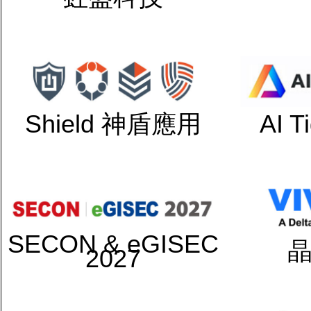
Shield 神盾應用
AI 
SECON & eGISEC
2027