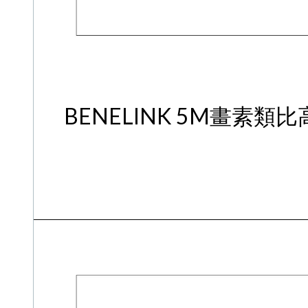
BENELINK 5M畫素