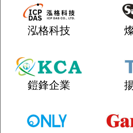
泓格科技
鎧鋒企業