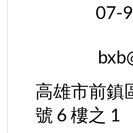
07-
bxb
高雄市前鎮區
號 6 樓之 1