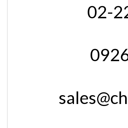
02-2
092
sales@ch