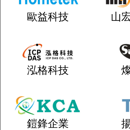
歐益科技
山
泓格科技
鎧鋒企業