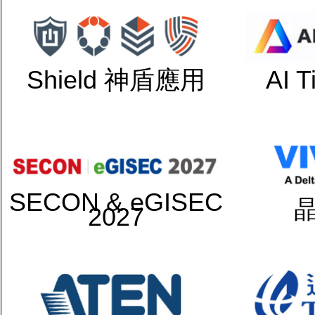
Shield 神盾應用
AI 
SECON & eGISEC
2027