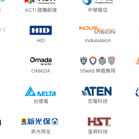
x
ACTi 建騰創達
中華電信
HID
Indusvision
OMADA
Shield 神盾應用
台達電
宏電科技
新光保全
皇昇科技