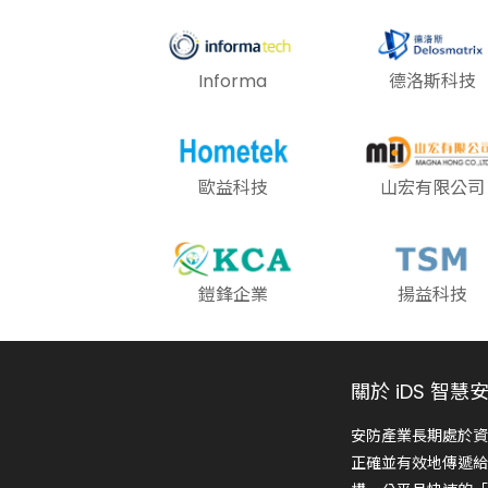
Informa
德洛斯科技
歐益科技
山宏有限公司
鎧鋒企業
揚益科技
關於 iDS 智慧
安防產業長期處於資
正確並有效地傳遞給