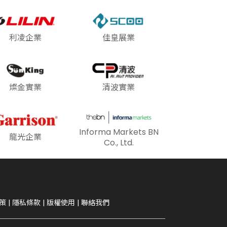
利凌企業
佳皇展業
燦金實業
清波實業
Informa Markets BN
龍光企業
Co., Ltd.
策
|
隱私條款
|
版權使用
|
聯絡我們