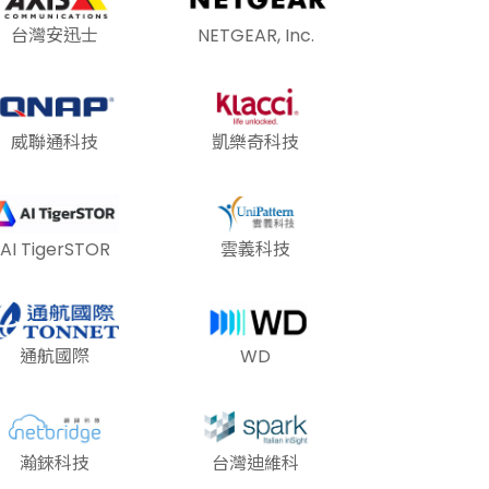
台灣安迅士
NETGEAR, Inc.
威聯通科技
凱樂奇科技
AI TigerSTOR
雲義科技
通航國際
WD
瀚錸科技
台灣迪維科