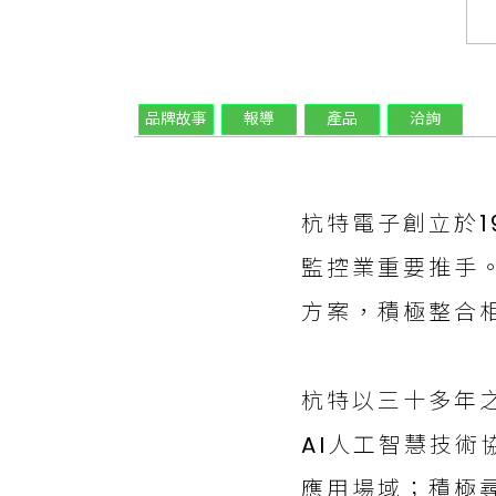
品牌故事
報導
產品
洽詢
杭特電子創立於1
監控業重要推手
方案，積極整合
杭特以三十多年
AI人工智慧技
應用場域；積極尋