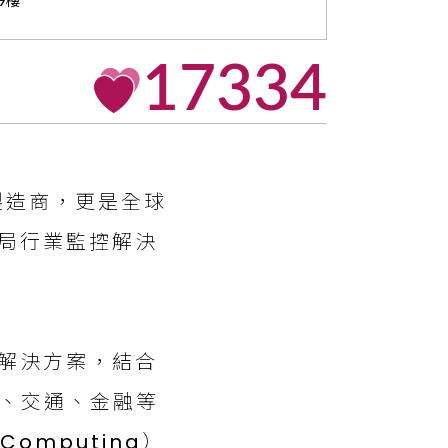
9樓
17334
製造商，更是全球
局行業監控解決
解決方案，結合
照、交通、金融等
omputing）