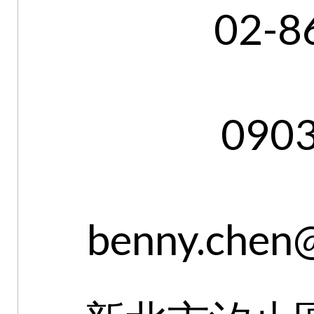
02-8
090
benny.chen