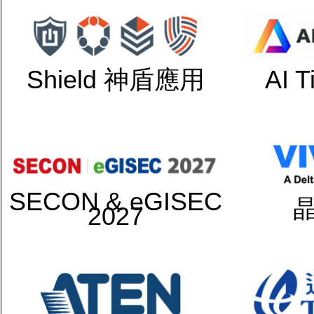
Shield 神盾應用
AI 
SECON & eGISEC
2027