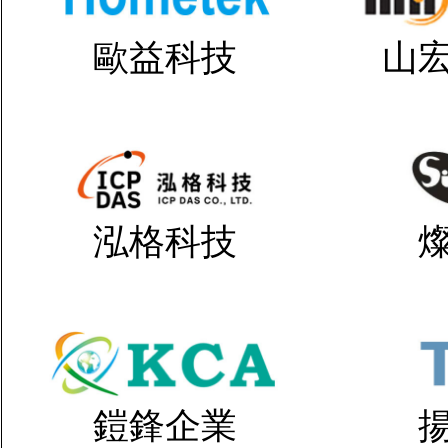
歐益科技
山
泓格科技
鎧鋒企業