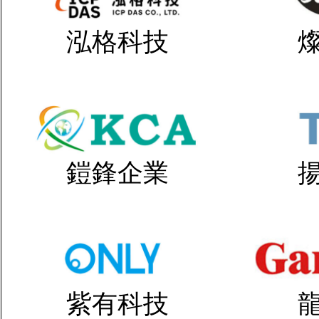
泓格科技
鎧鋒企業
紫有科技