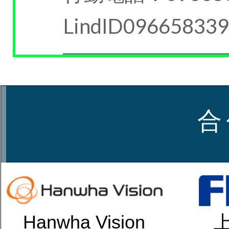
LindID09665833
合
Hanwha Vision