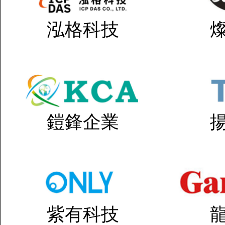
泓格科技
鎧鋒企業
紫有科技