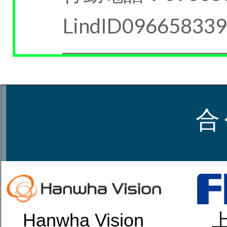
LindID09665833
合
Hanwha Vision