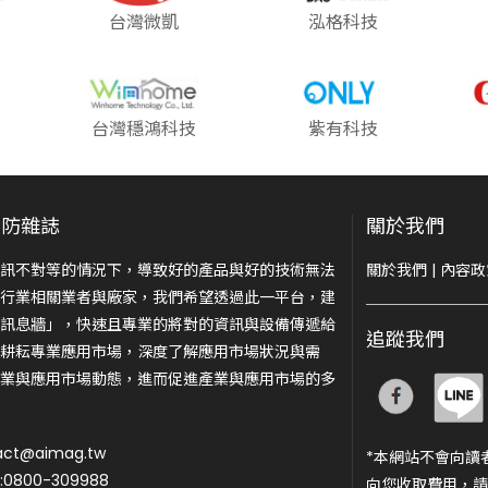
台灣微凱
泓格科技
台灣穩鴻科技
紫有科技
安防雜誌
關於我們
訊不對等的情況下，導致好的產品與好的技術無法
關於我們
|
內容政
行業相關業者與廠家，我們希望透過此一平台，建
訊息牆」，快速且專業的將對的資訊與設備傳遞給
追蹤我們
耕耘專業應用市場，深度了解應用市場狀況與需
業與應用市場動態，進而促進產業與應用市場的多
ct@aimag.tw
*本網站不會向讀
800-309988
向您收取費用，請