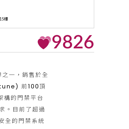
15樓
9826
安防品牌之一，銷售於全
ne) 前100頂
式架構的門禁平台
需求。目前了超過
最安全的門禁系統