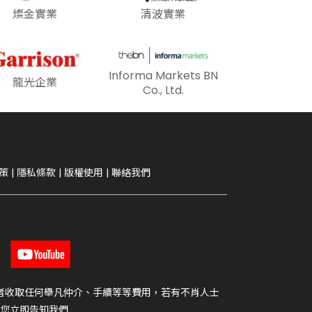
燦金實業
清波實業
Informa Markets BN
龍光企業
Co., Ltd.
策
|
隱私條款
|
版權使用
|
聯絡我們
者收取任何舉凡仲介、手續等等費用，若有不肖人士
您立即告知我們