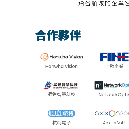
給各領域的企業
合作夥伴
Hanwha Vision
上敦企業
昇鋭智慧科技
NetworkOpti
杭特電子
AxxonSoft