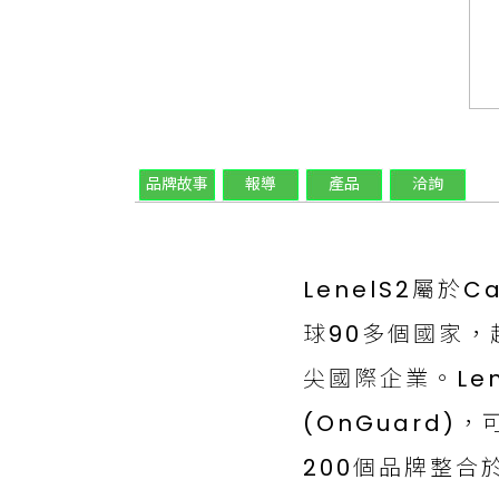
品牌故事
報導
產品
洽詢
LenelS2屬於C
球90多個國家，超
尖國際企業。Le
(OnGuard
200個品牌整合