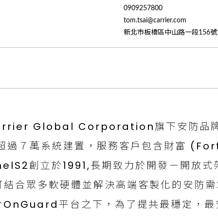
0909257800
tom.tsai@carrier.com
新北市板橋區中山路一段156號
arrier Global Corporation旗下
過７萬系統建置，服務客戶包含財富 (Fortu
nelS2創立於1991,長期致力於開發－開放
)，可結合眾多軟硬體並解決高端客製化的安防
於OnGuard平台之下，為了提共最穩定，