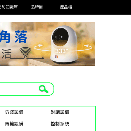
安防知識庫
品牌樹
產品櫃
防盜設備
對講設備
傳輸設備
控制系統