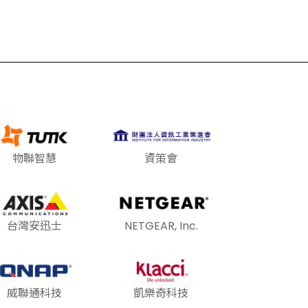
物聯智慧
資策會
台灣安迅士
NETGEAR, Inc.
威聯通科技
凱樂奇科技