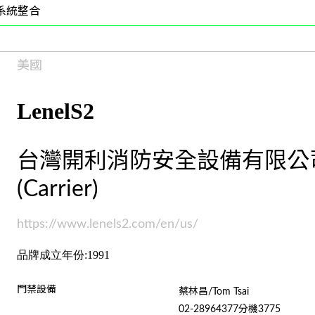
系統整合
美國
LenelS2
台灣開利消防安全設備有限公
(Carrier)
https://www.lenels2.com/en/us/
品牌成立年份:1991
門禁設備
蔡林昌/Tom Tsai
02-28964377分機3775