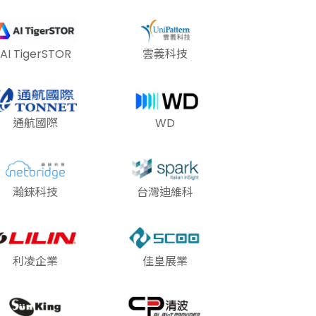
AI TigerSTOR
雲義科技
通航國際
WD
瀚錸科技
台灣迪維科
利凌企業
佳皇展業