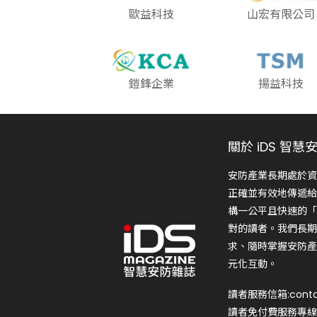
歐益科技
山宏有限公司
鎧鋒企業
揚益科技
關於 iDS 智慧
安防產業長期處於資
正確並有效地傳遞給
構一公平且快速的「
對的讀者。我們長期
求、隨時掌握安防產
元化互動。
讀者服務信箱:conta
讀者免付費服務專線:0