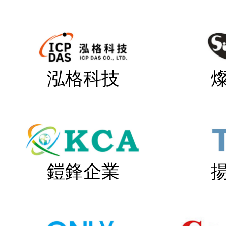
泓格科技
鎧鋒企業