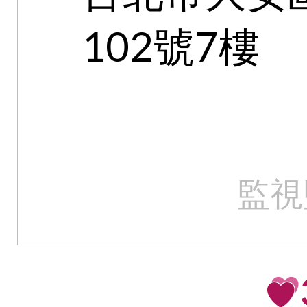
102號7樓
監視