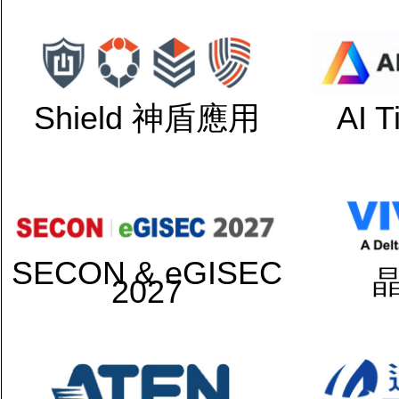
Shield 神盾應用
AI 
SECON & eGISEC
2027