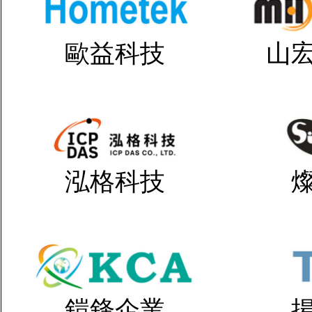
歐益科技
山
泓格科技
鎧鋒企業