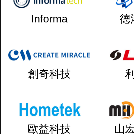
Informa
德
創奇科技
歐益科技
山