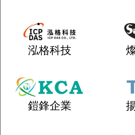
泓格科技
鎧鋒企業